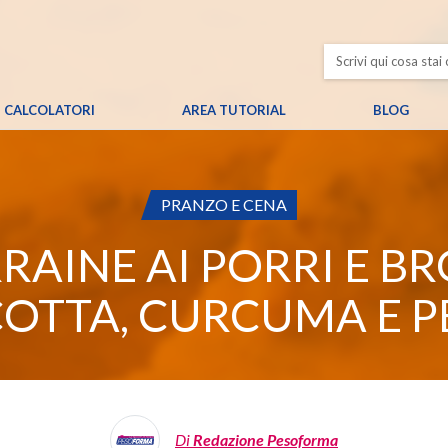
CALCOLATORI
AREA TUTORIAL
BLOG
CATEGORIA:
PRANZO E CENA
RAINE AI PORRI E B
COTTA, CURCUMA E P
Di
Redazione Pesoforma