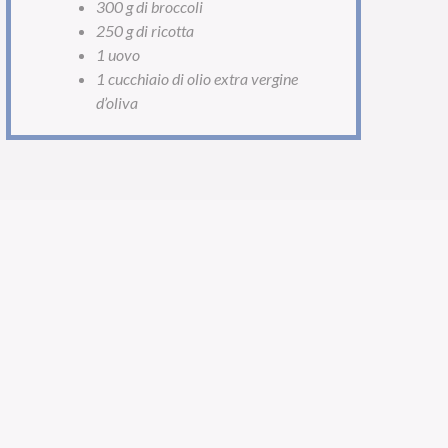
300 g di broccoli
250 g di ricotta
1 uovo
1 cucchiaio di olio extra vergine
d’oliva