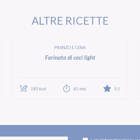
ALTRE RICETTE
PRANZO E CENA
Farinata di ceci light
180 kcal
85 min.
3.1
Letta l'
informativa privacy
, ac