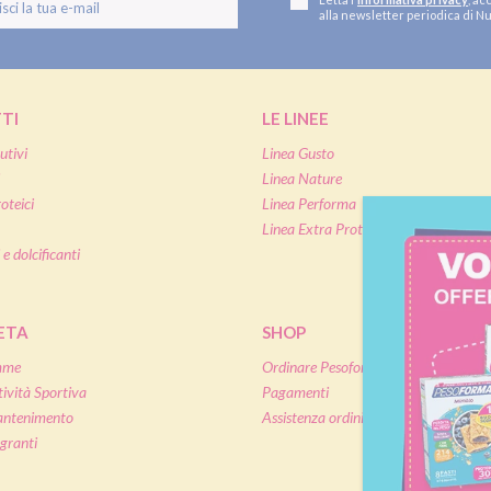
alla newsletter periodica di Nu
TI
LE LINEE
utivi
Linea Gusto
Linea Nature
oteici
Linea Performa
Linea Extra Protein
 e dolcificanti
IETA
SHOP
mme
Ordinare Pesoforma online
tività Sportiva
Pagamenti
antenimento
Assistenza ordini online
granti