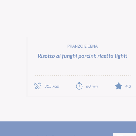
PRANZO E CENA
Risotto ai funghi porcini: ricetta light!
315 kcal
60 min.
4.3