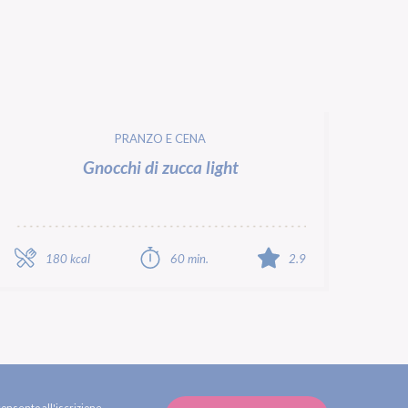
PRANZO E CENA
Gnocchi di zucca light
180 kcal
60 min.
2.9
consento all'iscrizione