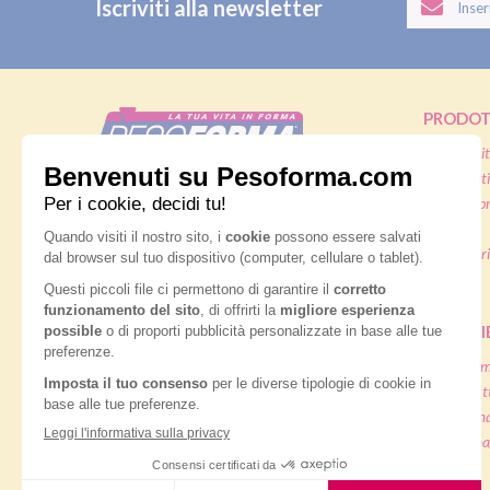
Iscriviti alla newsletter
PRODOT
Pasti sostit
Pasti salati
Nutrition & Sante' Italia Spa
Alimenti pr
via Gioacchino Rossini 1/A
20045 Lainate (MI)
Snack
Integratori
Servizio consumatori:
Offerte
800-018124
Contatti
PIANI D
Dieta ma
Diete & At
ORDINI TELEFONICI
Diete di m
Diete dima
800-018124