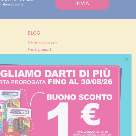
trition et Santé
BLOG
Diete e benessere
Focus prodotti
Ricette light
Fitness
Eventi e concorsi Pesoforma
CALCOLO BMI
L'ESPERTO RISPONDE
FAQ