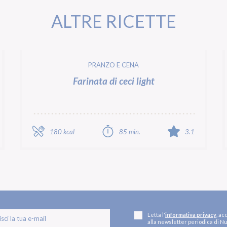
ALTRE RICETTE
PRANZO E CENA
Farinata di ceci light
180 kcal
85 min.
3.1
Letta l'
informativa privacy
, ac
alla newsletter periodica di Nu