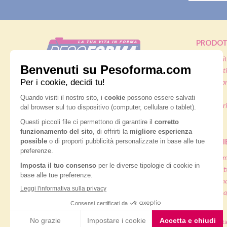
PRODOT
Pasti sostit
Pasti salati
Nutrition & Sante' Italia Spa
Alimenti pr
via Gioacchino Rossini 1/A
20045 Lainate (MI)
Snack
Integratori
Servizio consumatori:
Offerte
800-018124
Contatti
PIANI D
Dieta ma
Diete & At
ORDINI TELEFONICI
Diete di m
Diete dima
800-018124
® Pesoforma
|
Legal and privacy
|
Cookie policy
|
Accessibilit