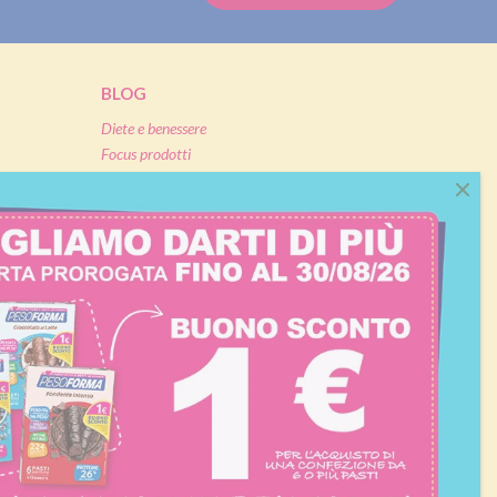
BLOG
Diete e benessere
Focus prodotti
Ricette light
Fitness
Eventi e concorsi Pesoforma
CALCOLO BMI
L'ESPERTO RISPONDE
FAQ
ezione e coordinamento di Nardobel SAS
|
Made with passion by:
Sdm