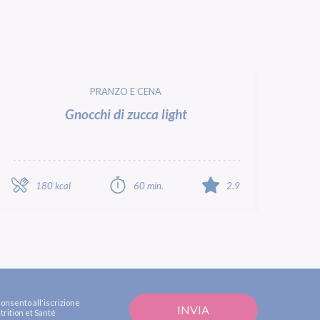
PRANZO E CENA
Gnocchi di zucca light
180 kcal
60 min.
2.9
consento all'iscrizione
trition et Santé