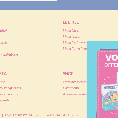
TI
LE LINEE
utivi
Linea Gusto
Linea Nature
oteici
Linea Performa
Linea Extra Protein
 e dolcificanti
IETA
SHOP
mme
Ordinare Pesoforma online
tività Sportiva
Pagamenti
antenimento
Assistenza ordini online
granti
à
|
P.IVA IT02787970124
|
Nutrition & Santé Italia S.p.A. a socio unico, soggetta a dir