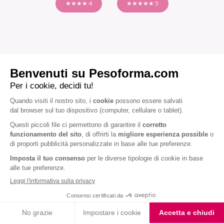
★★★★ 4
★★★★★ 5
ALTRE RICETTE
PRANZO E CENA
Risotto ai funghi porcini: ricetta light!
315 kcal
60 min.
4.3
Iscriviti alla newsletter