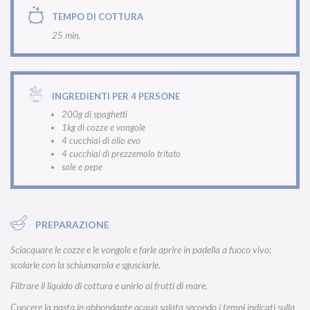
TEMPO DI COTTURA
25 min.
INGREDIENTI PER 4 PERSONE
200g di spaghetti
1kg di cozze e vongole
4 cucchiai di olio evo
4 cucchiai di prezzemolo tritato
sale e pepe
PREPARAZIONE
Sciacquare le cozze e le vongole e farle aprire in padella a fuoco vivo;
scolarle con la schiumarola e sgusciarle.
Filtrare il liquido di cottura e unirlo ai frutti di mare.
Cuocere la pasta in abbondante acqua salata secondo i tempi indicati sulla