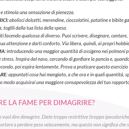
 e stimola una sensazione di pienezza.
ICI:
abolisci dolcetti, merendine, cioccolatini, patatine e bibite ga
 toglili dalla tua lista della spesa.
iti facendo qualcosa di diverso. Puoi scrivere, disegnare, cantare,
tua attenzione e darti conforto. Via libera, quindi, ai propri hobbi
MA
: introducendo una maggior quantità di ossigeno nei polmoni 
stress. Inspira dal naso, cercando di gonfiare la pancia e, quand
secondo, poi espira lentamente. Prova a praticare questo esercizio 
ARE
: appuntati cosa hai mangiato, a che ora e in quali quantità, s
sto modo acquisirai una maggiore consapevolezza del tuo rapporto 
RE LA FAME PER DIMAGRIRE?
n vuol dire dimagrire. Diete troppo restrittive (troppo ipocaloriche
 portare a perdere peso velocemente, ma questo non significa che