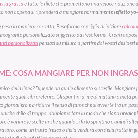
assa grassa
e tutte le diete che promettono una veloce riduzione d
ato non appena si riprenderà a mangiare normalmente (
effetto yo
e peso in maniera corretta, Pesoforma consiglia di iniziare
calcola
dimagrante personalizzato suggerito da Pesoforma. Creati apposit
nti personalizzati
pensati su misura a partire dai vostri desideri e
ME: COSA MANGIARE PER NON INGRA
ico della linea? Dipende da quale alimento si sceglie. Mangiare p
mente quali cibi preferire. Gli spuntini di metà mattina e metà po
 giornaliero e a ridurre il senso di fame che si avverte tra un pasto
 qualche chilo di troppo, dobbiamo fare in modo che siano
break pi
re è variare le scelte anche quando si fa lo spuntino e quindi alter
a loro, come un frutto fresco o della verdura con della frutta in gu