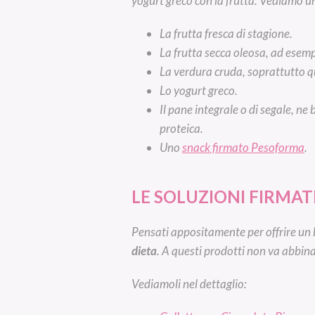
yogurt greco con la frutta. Vediamo una
La frutta fresca di stagione.
La frutta secca oleosa, ad esempi
La verdura cruda, soprattutto que
Lo yogurt greco.
Il pane integrale o di segale, ne
proteica.
Uno
snack firmato Pesoforma
.
LE SOLUZIONI FIRMA
Pensati appositamente per offrire un
dieta
. A questi prodotti non va abbi
Vediamoli nel dettaglio: