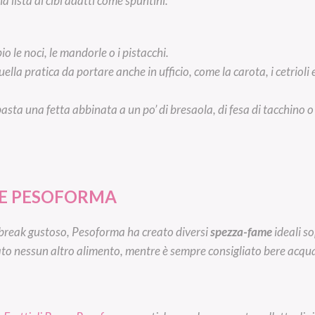
 lista di cibi adatti come spuntini:
o le noci, le mandorle o i pistacchi.
lla pratica da portare anche in ufficio, come la carota, i cetrioli 
 basta una fetta abbinata a un po’ di bresaola, di fesa di tacchino
TE PESOFORMA
 break gustoso, Pesoforma ha creato diversi
spezza-fame
ideali s
nato nessun altro alimento, mentre è sempre consigliato bere a