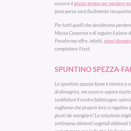
occorre il
giusto tempo per perdere m
peso perso sarà facilmente riacquist
Per tutti quelli che desiderano perder
Massa Corporea e di seguire il piano 
Pesoforma offre, infatti,
piani dimagra
completare il test.
SPUNTINO SPEZZA-FA
Lo spuntino spezza-fame è nemico o am
di dimagrire, ma occorre sapere esatta
soddisfare il nostro fabbisogno calorico
vogliamo che proprio loro ci regalino
giusti da mangiare? La soluzione miglio
settimana alimenti vegetali abbinati tr