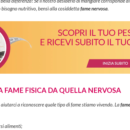
a bella differenza! Se il nostro desiderio di mangiare corrisponde a
 bisogno nutritivo, bensì alla cosiddetta
fame nervosa
.
A FAME FISICA DA QUELLA NERVOSA
 aiutarci a riconoscere quale tipo di fame stiamo vivendo. La
fame
si alimenti;