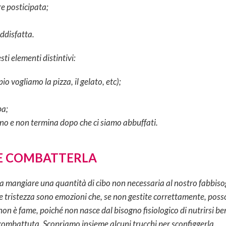
e posticipata;
ddisfatta.
sti elementi distintivi:
io vogliamo la pizza, il gelato, etc);
pa;
eno e non termina dopo che ci siamo abbuffati.
E COMBATTERLA
 a mangiare una quantità di cibo non necessaria al nostro fabbi
e tristezza sono emozioni che, se non gestite correttamente, posso
non è fame, poiché non nasce dal bisogno fisiologico di nutrirsi 
 combattuta. Scopriamo insieme alcuni trucchi per sconfiggerla.