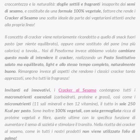
croccantezza e la naturalità:
sfoglie sottili e fragranti
insaporite dai
semi
di sesamo
, e costituite da una
formula 100% vegetale,
fattore che rende i
Cracker al Sesamo
una scelta ideale da parte dei vegetariani attenti anche
alla propria linea!
Il concetto di cracker viene notoriamente ricondotto a quello di snack fuori
pasto (per niente equilibrato), oppure come sostituto del pane (ma più
calorico) a tavola… Noi di Pesoforma invece abbiamo voluto
cambiare
questo modo di intendere il cracker
, realizzando un
Pasto Sostitutivo
salato ma equilibrato, light e allo stesso tempo completo, naturalmente
buono
. Rimangono invece gli aspetti che rendono i classici cracker tanto
apprezzati, uno fra tutti la fragranza!
Invitanti ed innovativi
, i
Cracker al Sesamo
contengono tutti i
macronutrienti essenziali
(carboidrati, proteine e grassi), così come i
micronutrienti
(11 sali minerali e ben 12 vitamine), il tutto in
sole 250
Kcal per pasto
. Sono inoltre
100% vegetali, con soia germogliata
ricca di
proteine vegetali e fibre, queste ultime con la specifica funzione di
aumentare il senso di sazietà e stimolare il transito. Nella ricetta dei cracker
al sesamo, come in tutti i nostri prodotti
non viene utilizzato l’olio di
palma!