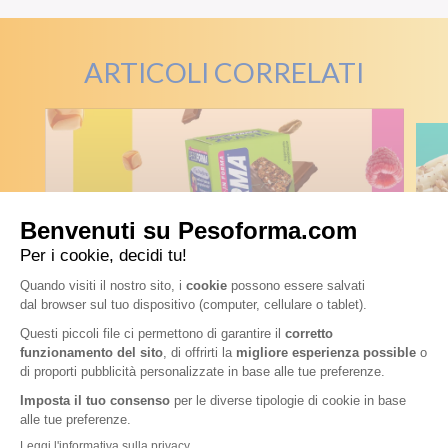
ARTICOLI CORRELATI
N
FOCUS PRODOTTI
G
C
Pesoforma presenta la nuova
C