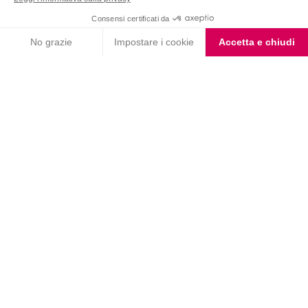
linea di pasti sostitutivi
LEGGI
Seguici su @pesoforma_officialpage