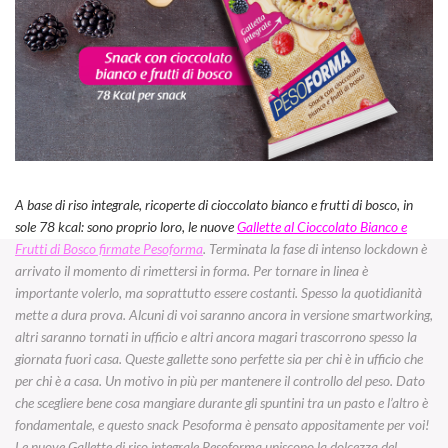
A base di riso integrale, ricoperte di cioccolato bianco e frutti di bosco, in
sole 78 kcal: sono proprio loro, le nuove
Gallette al Cioccolato Bianco e
Frutti di Bosco firmate Pesoforma
. Terminata la fase di intenso lockdown è
arrivato il momento di rimettersi in forma. Per tornare in linea è
importante volerlo, ma soprattutto essere costanti. Spesso la quotidianità
mette a dura prova. Alcuni di voi saranno ancora in versione smartworking,
altri saranno tornati in ufficio e altri ancora magari trascorrono spesso la
giornata fuori casa. Queste gallette sono perfette sia per chi è in ufficio che
per chi è a casa. Un motivo in più per mantenere il controllo del peso. Dato
che scegliere bene cosa mangiare durante gli spuntini tra un pasto e l’altro è
fondamentale, e questo snack Pesoforma è pensato appositamente per voi!
Le nuove Gallette di riso integrale Pesoforma uniscono la dolcezza del