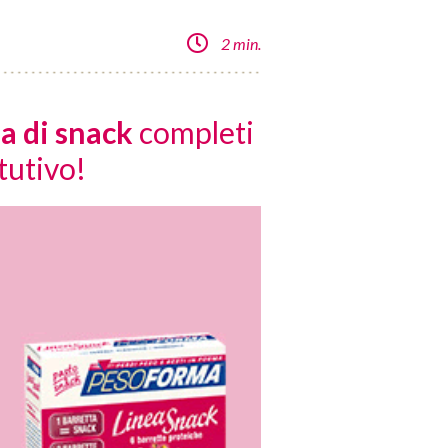
2 min.
ea di snack
completi
tutivo!