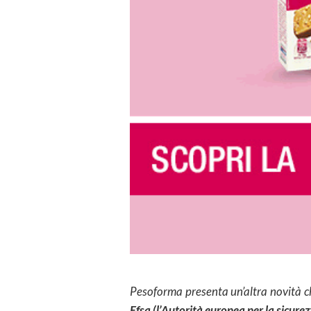
Pesoforma presenta un’altra novità ch
Efsa (l’Autorità europea per la sicure