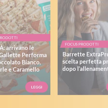
PRODOTTI
FOCUS PRODOTTI
: arrivano le
Barrette ExtraPro
Gallette Performa
scelta perfetta p
occolato Bianco,
dopo l’allenamen
le e Caramello
LEGGI