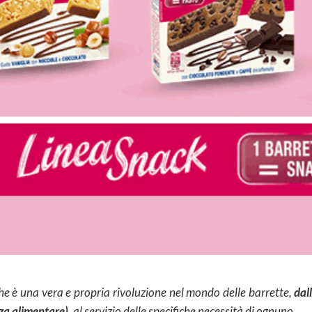
e è una vera e propria rivoluzione nel mondo delle barrette,
dal
zza alimentare)
, al servizio delle specifiche necessità di ognuno…