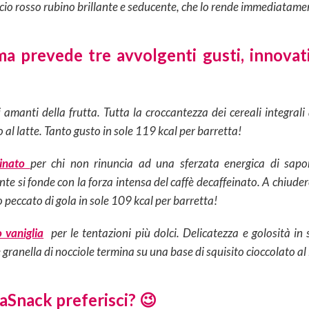
cio rosso rubino brillante e seducente, che lo rende immediatamente
rma prevede
tre avvolgenti gusti, innovat
 amanti della frutta. Tutta la croccantezza dei cereali integrali a
o al latte. Tanto gusto in sole 119 kcal per barretta!
einato
per chi non rinuncia ad una sferzata energica di sapor
te si fonde con la forza intensa del caffè decaffeinato. A chiudere
 peccato di gola in sole 109 kcal per barretta!
o vaniglia
per le tentazioni più dolci. Delicatezza e golosità in
 granella di nocciole termina su una base di squisito cioccolato al 
eaSnack preferisci? 😉