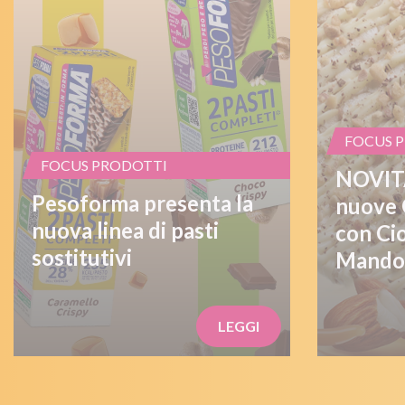
FOCUS 
FOCUS PRODOTTI
NOVITÀ
Pesoforma presenta la
nuove 
nuova linea di pasti
con Ci
sostitutivi
Mandor
LEGGI