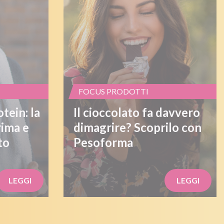
FOCUS PRODOTTI
tein: la
Il cioccolato fa davvero
rima e
dimagrire? Scoprilo con
to
Pesoforma
LEGGI
LEGGI