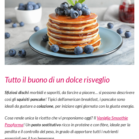
Tutto il buono di un dolce risveglio
Sfiziosi dischi
morbidi e saporiti, da farcire a piacere… si possono descrivere
così gli
squisiti pancake
! Tipici dell’
american breakfast
, i pancake sono
ideali da gustare a
colazione
, per iniziare ogni giornata con la giusta energia.
Cosa rende unica la ricetta che vi proponiamo oggi?
Il
Vaniglia Smoothie
Pesoforma
! Un
pasto sostitutivo
ricco in proteine e con fibre, ideale per la
perdita e il controllo del peso, in grado di apportare tutti i nutrienti
essenziali per il tuo benessere.