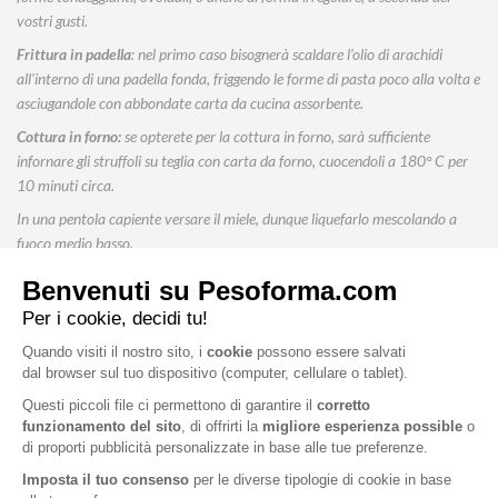
vostri gusti.
Frittura in padella
: nel primo caso bisognerà scaldare l’olio di arachidi
all’interno di una padella fonda, friggendo le forme di pasta poco alla volta e
asciugandole con abbondate carta da cucina assorbente.
Cottura in forno:
se opterete per la cottura in forno, sarà sufficiente
infornare gli struffoli su teglia con carta da forno, cuocendoli a 180° C per
10 minuti circa.
In una pentola capiente versare il miele, dunque liquefarlo mescolando a
fuoco medio basso.
Togliere dalla fiamma e aggiungere adesso gli struffoli al miele, mescolando e
facendo in modo che ne siano tutti ricoperti e che risultino lucidi.
Trasferire adesso gli struffoli su di un apposito piatto per il servizio e
spolverare con lo zucchero decorativo.
Il piatto è pronto! Buon appetito e buona festa, da Pesoforma!