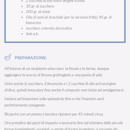
2 cucchiai di olio extra vergine d'oliva
30 gr. di zucchero
200 gr. di miele
Olio di semi di Arachide (per la versione fritta) 40 gr. di
limoncino
zucchero colorato decorativo
Sale q.b.
PREPARAZIONE:
All’interno di un recipiente setacciare la fecola e la farina, dunque
aggiungere la scorza di limone grattugiata e una punta di sale.
Unire anche lo zucchero, il limoncino e i 2 cucchiai di olio extravergine
d’oliva, quindi mescolare fino anche il composto non inizia ad amalgamarsi.
Iniziare ad impastare sulla spianatoia fino a che l’impasto sarà
perfettamente omogeneo.
Ricoprire con un panno e lasciare riposare per 45 minuti circa.
Ora prendere dei pezzi di impasto e lavorarlo fino ad ottenere delle piccole
forme tondeggianti, ovoidali, o anche di forma irregolare, a seconda dei