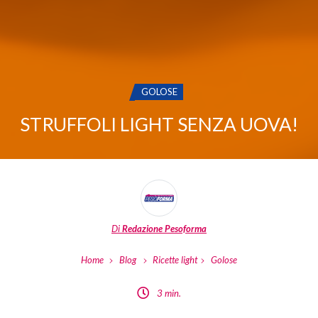
CATEGORIA:
GOLOSE
STRUFFOLI LIGHT SENZA UOVA!
Di
Redazione Pesoforma
Home
Blog
Ricette light
Golose
3 min.