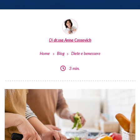
Di
dr.ssa Anna Cossovich
Home
Blog
Diete e benessere
3 min.