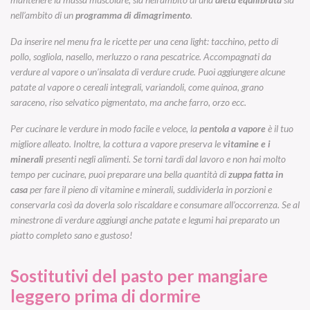
nell’ambito di un
programma di dimagrimento
.
Da inserire nel menu fra le ricette per una cena light: tacchino, petto di
pollo, sogliola, nasello, merluzzo o rana pescatrice. Accompagnati da
verdure al vapore o un’insalata di verdure crude. Puoi aggiungere alcune
patate al vapore o cereali integrali, variandoli, come quinoa, grano
saraceno, riso selvatico pigmentato, ma anche farro, orzo ecc.
Per cucinare le verdure in modo facile e veloce, la
pentola a vapore
è il tuo
migliore alleato. Inoltre, la cottura a vapore preserva le
vitamine e i
minerali
presenti negli alimenti. Se torni tardi dal lavoro e non hai molto
tempo per cucinare, puoi preparare una bella quantità di
zuppa fatta in
casa
per fare il pieno di vitamine e minerali, suddividerla in porzioni e
conservarla così da doverla solo riscaldare e consumare all’occorrenza. Se al
minestrone di verdure aggiungi anche patate e legumi hai preparato un
piatto completo sano e gustoso!
Sostitutivi del pasto per mangiare
leggero prima di dormire