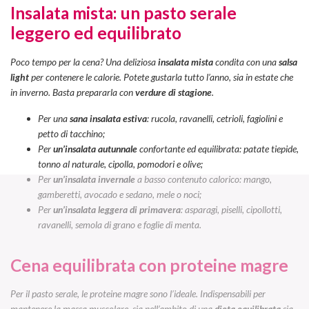
Insalata mista: un pasto serale
leggero ed equilibrato
Poco tempo per la cena? Una deliziosa
insalata mista
condita con una
salsa
light
per contenere le calorie. Potete gustarla tutto l’anno, sia in estate che
in inverno. Basta prepararla con
verdure di stagione
.
Per una
sana insalata estiva
: rucola, ravanelli, cetrioli, fagiolini e
petto di tacchino;
Per
un’insalata autunnale
confortante ed equilibrata: patate tiepide,
tonno al naturale, cipolla, pomodori e olive;
Per
un’insalata invernale
a basso contenuto calorico: mango,
gamberetti, avocado e sedano, mele o noci;
Per
un’insalata leggera di primavera
: asparagi, piselli, cipollotti,
ravanelli, semola di grano e foglie di menta.
Cena equilibrata con proteine magre
Per il pasto serale, le proteine magre sono l’ideale. Indispensabili per
mantenere la massa muscolare, sia nell’ambito di una
dieta equilibrata
sia