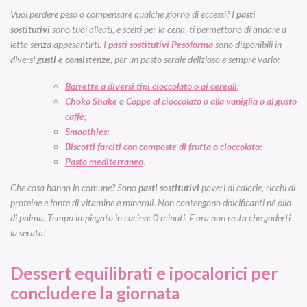
Vuoi perdere peso o compensare qualche giorno di eccessi? I
pasti
sostitutivi
sono tuoi alleati, e scelti per la cena, ti permettono di andare a
letto senza appesantirti. I
pasti sostitutivi Pesoforma
sono disponibili in
diversi
gusti e consistenze
, per un pasto serale delizioso e sempre vario:
Barrette a diversi tipi cioccolato o ai cereali
;
Choko Shake
o
Coppe al cioccolato o alla vaniglia o al gusto
caffè;
Smoothies;
Biscotti farciti con composte di frutta o cioccolato:
Pasto mediterraneo
.
Che cosa hanno in comune? Sono
pasti sostitutivi
poveri di calorie, ricchi di
proteine e fonte di vitamine e minerali. Non contengono dolcificanti né olio
di palma. Tempo impiegato in cucina: 0 minuti. E ora non resta che goderti
la serata!
Dessert equilibrati e ipocalorici per
concludere la giornata