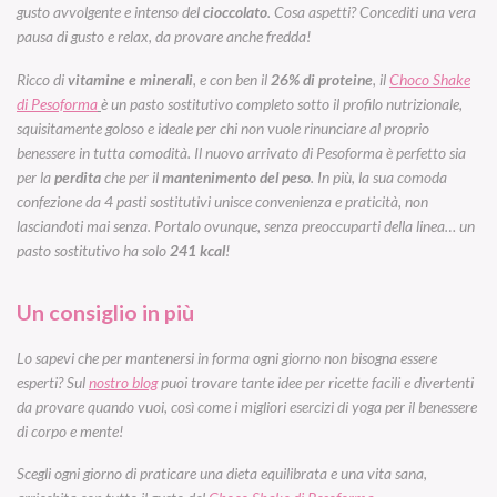
gusto avvolgente e intenso del
cioccolato
. Cosa aspetti? Concediti una vera
pausa di gusto e relax, da provare anche fredda!
Ricco di
vitamine e minerali
, e con ben il
26% di proteine
, il
Choco Shake
di Pesoforma
è un pasto sostitutivo completo sotto il profilo nutrizionale,
squisitamente goloso e ideale per chi non vuole rinunciare al proprio
benessere in tutta comodità. Il nuovo arrivato di Pesoforma è perfetto sia
per la
perdita
che per il
mantenimento del peso
. In più, la sua comoda
confezione da 4 pasti sostitutivi unisce convenienza e praticità, non
lasciandoti mai senza. Portalo ovunque, senza preoccuparti della linea… un
pasto sostitutivo ha solo
241 kcal
!
Un consiglio in più
Lo sapevi che per mantenersi in forma ogni giorno non bisogna essere
esperti? Sul
nostro blog
puoi trovare tante idee per ricette facili e divertenti
da provare quando vuoi, così come i migliori esercizi di yoga per il benessere
di corpo e mente!
Scegli ogni giorno di praticare una dieta equilibrata e una vita sana,