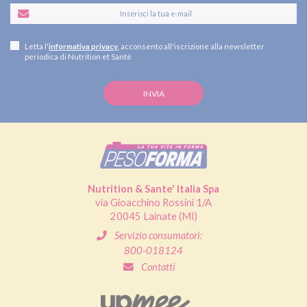
Letta l'
informativa privacy
, acconsento all'iscrizione alla newsletter
periodica di Nutrition et Santé
Nutrition & Sante' Italia Spa
via Gioacchino Rossini 1/A
20045 Lainate (MI)
Servizio consumatori:
800-018124
Contatti