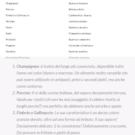
Champignon
Agaricus bisporus
Porcino
Boletus edulis
Finferlo o Gallinaccio
Cantharellus cibarius
Shiitake
Lentinula edodes
Ovolo
Amanita caesarea
Enoki
Flammulina velutipes
Prataiolo
Agaricus campestris
Pioppino
Cyclocybe cylindracea
Chiodino
Armillaria mellea
Orecchione (Pleurotus)
Pleurotus ostreatus
Champignon
: si tratta del fungo più conosciuto, disponibile tutto
l’anno nei colori bianco e marrone. Un alimento molto versatile che
può essere utilizzato in antipasti, primi o secondi piatti, ma anche
come contorno.
Porcino:
Il re della cucina italiana, dal sapore decisamente terroso.
Ideale per risotti (chi non ha mai assaggiato il celebre risotto ai
funghi porcini?) ma perfetto da abbinare anche ad erbe e spezie.
Finferlo o Gallinaccio
: La sua caratteristica è un deciso colore
arancio-dorato, oltre ad una forma ad imbuto. Il suo sapore?
Decisamente delicato. E la consistenza? Deliziosamente croccante.
Da provare in frittate o piatti di pesce.