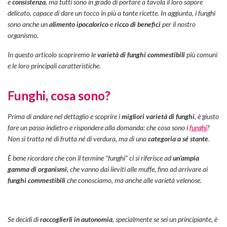
e
consistenza
, ma tutti sono in grado di portare a tavola il loro sapore
delicato, capace di dare un tocco in più a tante ricette. In aggiunta, i funghi
sono anche un
alimento ipocalorico
e
ricco di benefici
per il nostro
organismo.
In questo articolo scopriremo le
varietà di funghi commestibili
più comuni
e le loro principali caratteristiche.
Funghi, cosa sono?
Prima di andare nel dettaglio e scoprire i
migliori varietà di funghi
, è giusto
fare un passo indietro e rispondere alla domanda: che cosa sono i
funghi
?
Non si tratta né di frutta né di verdura, ma di una
categoria a sé stante
.
È bene ricordare che con il termine “funghi” ci si riferisce ad
un’ampia
gamma di organismi
, che vanno dai lieviti alle muffe, fino ad arrivare ai
funghi commestibili
che conosciamo, ma anche alle varietà velenose.
Se decidi di
raccoglierli in autonomia
, specialmente se sei un principiante, è