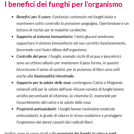
I benefici dei funghi per l’organismo
Benefici per il cuore
: il potassio contenuto nei funghi aiuta a
mantenere sotto controllo la pressione sanguigna, l’ipertensione è un
fattore di rischio per le malattie cardiache;
Supporto al sistema immunitario
: I beta-glucani sembrano
supportare il sistema immunitario nel suo corretto funzionamento,
favorendo così l’auto-difesa dell’organismo;
Controllo del peso
: I funghi, essendo ricchi di acqua e ipocalorici,
sono un ottimo alleato per mantenere il peso forma, in quanto
favoriscono il senso di sazietà, per la presenza di fibre sono utili
anche alla
funzionalità intestinale
;
Supporto per la salute delle ossa
: contengono Calcio e Magnesio
minerali utili per la salute dell’osso Alcune varietà di funghi hanno
un’alta percentuale di vitamina, la vitamina D, essenziale per
l’assorbimento del calcio e la salute delle ossa;
Proprietà antiossidanti
: I funghi hanno tantissime molecole
antiossidanti, in grado di ridurre lo stress ossidativo e proteggere
l’organismo dai danni causati dai radicali liberi.
Inoltre, sono in corso studi sulle
proprietà dei funghi in vitro e sugli