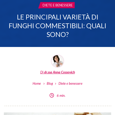
CATEGORIA:
DIETE E BENESSERE
LE PRINCIPALI VARIETÀ DI
FUNGHI COMMESTIBILI: QUALI
SONO?
Di
dr.ssa Anna Cossovich
Home
Blog
Diete e benessere
6 min.