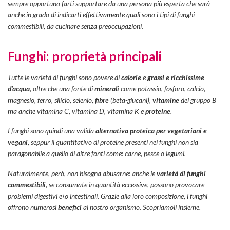
sempre opportuno farti supportare da una persona più esperta che sarà
anche in grado di indicarti effettivamente quali sono i tipi di funghi
commestibili, da cucinare senza preoccupazioni.
Funghi: proprietà principali
Tutte le varietà di funghi sono povere di
calorie
e
grassi e ricchissime
d’acqua
, oltre che una fonte di
minerali
come potassio, fosforo, calcio,
magnesio, ferro, silicio, selenio,
fibre
(beta-glucani),
vitamine
del gruppo B
ma anche vitamina C, vitamina D, vitamina K e
proteine
.
I funghi sono quindi una valida
alternativa proteica per vegetariani e
vegani
, seppur il quantitativo di proteine presenti nei funghi non sia
paragonabile a quello di altre fonti come: carne, pesce o legumi.
Naturalmente, però, non bisogna abusarne: anche le
varietà di funghi
commestibili
, se consumate in quantità eccessive, possono provocare
problemi digestivi e\o intestinali. Grazie alla loro composizione, i funghi
offrono numerosi
benefici
al nostro organismo. Scopriamoli insieme.