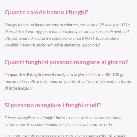
Quante calorie hanno i funghi?
I funghi hanno un
basso contenuto calorico
, pari a circa 25 kcal per 100 g
di prodotto. I vantaggi però non finiscono qua: sono anche un alimento ad
alto contenuto di acqua (ne contengono circa il 90%). Ecco perché è
possibile integrarli anche nei regimi alimentari ipocalorici.
Quanti funghi si possono mangiare al giorno?
La
quantità di funghi freschi
consigliata al giorno è di circa
80-100 gr
,
massimo due volte a settimana: un quantitativo “sicuro” che evita il
rischio
di intossicazioni
.
Si possono mangiare i funghi crudi?
È bene raccogliere solo
funghi interi
e non in stato di decomposizione,
evitare aree di raccolta inquinate o vicino a strade e autostrade.
Una volta raccolti bisogna essere certi della loro
commestibilità
, è quindi