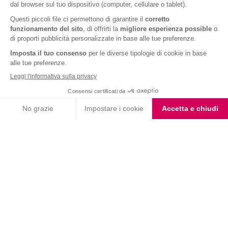
Ravioli con Ricotta e Funghi Porcini
;
Scaloppine ai Funghi Porcini
;
Muffin con Funghi, Scalogno e Fontina
;
Risotto ai Funghi Porcini senza burro
.
Il tartufo è un fungo?
Il
tartufo
, dal sapore particolare, forte e intenso, un ingrediente decisamente
popolare nella cucina italiana, è
un fungo o un tubero
? Ebbene sì, anche il
tartufo è un fungo!
Nonostante cresca sottoterra, proprio come un tubero, anche il tartufo
rientra nella
famiglia dei funghi
: per la precisione si tratta di un
fungo
ipogeo
.
La differenza con i funghi classici è però evidente già a partire dalla forma: il
tartufo ha infatti una forma rotondeggiante e/o allungata e non è composto
dal classico gambo e cappello.