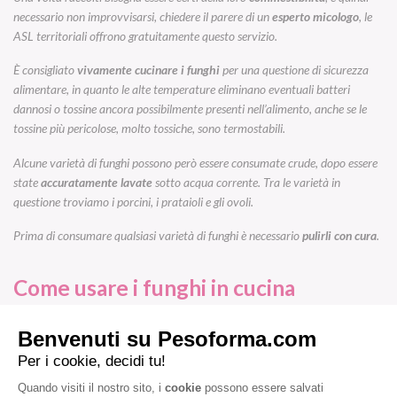
necessario non improvvisarsi, chiedere il parere di un
esperto micologo
, le
ASL territoriali offrono gratuitamente questo servizio.
È consigliato
vivamente
cucinare i funghi
per una questione di sicurezza
alimentare, in quanto le alte temperature eliminano eventuali batteri
dannosi o tossine ancora possibilmente presenti nell’alimento, anche se le
tossine più pericolose, molto tossiche, sono termostabili.
Alcune varietà di funghi possono però essere consumate crude, dopo essere
state
accuratamente lavate
sotto acqua corrente. Tra le varietà in
questione troviamo i porcini, i prataioli e gli ovoli.
Prima di consumare qualsiasi varietà di funghi è necessario
pulirli con cura
.
Come usare i funghi in cucina
Esistono tante
ricette con funghi
in grado di stuzzicare il palato e la
fantasia in cucina. Ecco alcune idee Pesoforma in grado di soddisfare
davvero tutti!
Shirataki con Funghi e Mandorle
;