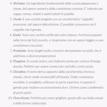
Shiitake
: Un ingrediente fondamentale della cucina giapponese e
cinese, dal sapore umami e dalla consistenza carnosa. E’ indicato per
zuppe, ramen, stufati o piatti saltati in padella.
Ovolo
: È una varietà pregiata con un caratteristico “cappello”
arancione, dal sapore delicatissimo. È possibile consumare sia il
cappello che il gambo.
Enoki
: Sono una varietà sottile dal colore bianco. Anch’essi popolari
nella terra del Sol Levante, vi stupiranno con un sapore leggero e una
consistenza croccante.
Prataiolo
: Sono funghi molto comuni e decisamente versatili, che si
adattano a diverse preparazioni.
Pioppino
: Si cucina intero, ed è indicato anche per cotture di lunga
durata. Perfetto per essere conservato sott’olio o sotto aceto.
Chiodino
: Il nome deriva appunto dalla caratteristica forma a
chiodo, che lo rende riconoscibili all’istante. Dalla consistenza
morbida, è consigliato utilizzare la parte superiore, in quanto il
gambo può risultare eccessivamente duro. Ottimo come condimento
di primi piatti.
Orecchione
: Perfetto per essere grigliato, grazie alla sua falda ampia
e dalla forma schiacciata.