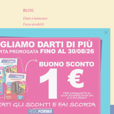
BLOG
Diete e benessere
Focus prodotti
Ricette light
Fitness
Eventi e concorsi Pesoforma
CALCOLO BMI
L'ESPERTO RISPONDE
FAQ
ezione e coordinamento di Nardobel SAS
|
Made with passion by:
Sdm