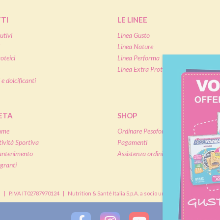
TI
LE LINEE
utivi
Linea Gusto
Linea Nature
oteici
Linea Performa
Linea Extra Protein
 e dolcificanti
IETA
SHOP
mme
Ordinare Pesoforma online
tività Sportiva
Pagamenti
antenimento
Assistenza ordini online
granti
à
|
P.IVA IT02787970124
|
Nutrition & Santé Italia S.p.A. a socio unico, soggetta a dir