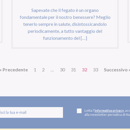
Sapevate che il fegato è un organo
fondamentale per il nostro benessere? Meglio
tenerlo sempre in salute, disintossicandolo
periodicamente, a tutto vantaggio del
funzionamento del […]
«
Precedente
1
2
…
30
31
32
33
Successivo
Letta l'
informativa privacy
, ac
alla newsletter periodica di Nu