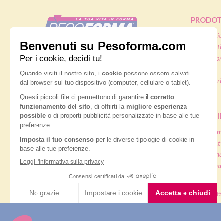
PRODOT
Pasti sostit
Pasti salati
Nutrition & Sante' Italia Spa
Alimenti pr
via Gioacchino Rossini 1/A
20045 Lainate (MI)
Snack
Integratori
Servizio consumatori:
Offerte
800-018124
Contatti
PIANI D
Dieta ma
Diete & At
ORDINI TELEFONICI
Diete di m
Diete dima
800-018124
® Pesoforma
|
Legal and privacy
|
Cookie policy
|
Accessibilit