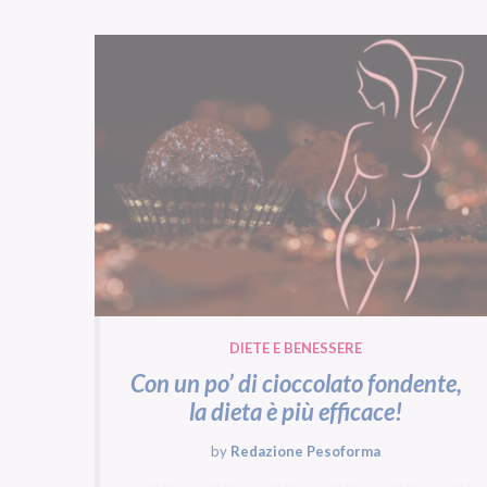
DIETE E BENESSERE
Con un po’ di cioccolato fondente,
la dieta è più efficace!
by
Redazione Pesoforma