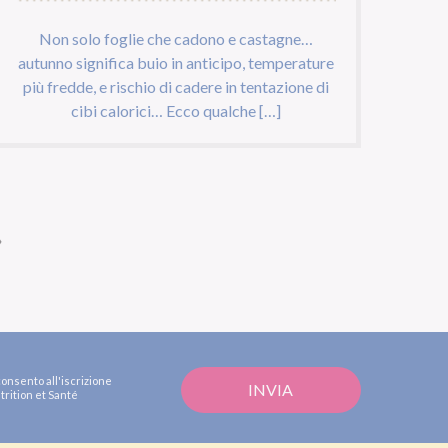
Non solo foglie che cadono e castagne…
autunno significa buio in anticipo, temperature
più fredde, e rischio di cadere in tentazione di
cibi calorici… Ecco qualche […]
»
consento all'iscrizione
trition et Santé