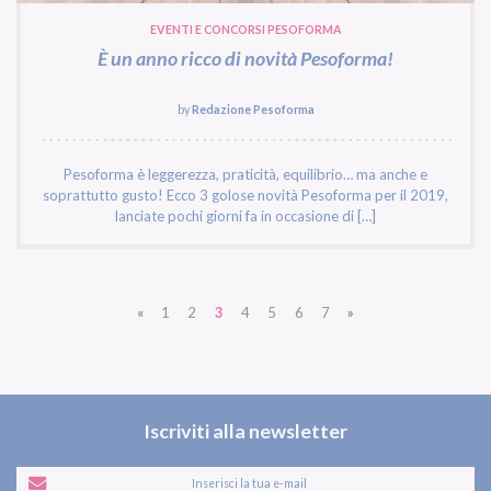
EVENTI E CONCORSI PESOFORMA
È un anno ricco di novità Pesoforma!
by
Redazione Pesoforma
Pesoforma è leggerezza, praticità, equilibrio… ma anche e
soprattutto gusto! Ecco 3 golose novità Pesoforma per il 2019,
lanciate pochi giorni fa in occasione di […]
«
1
2
3
4
5
6
7
»
Iscriviti alla newsletter