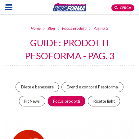
CERCA
Home
Blog
Focus prodotti
Pagina 3
GUIDE: PRODOTTI
PESOFORMA - PAG. 3
Diete e benessere
Eventi e concorsi Pesoforma
Fit News
Focus prodotti
Ricette light