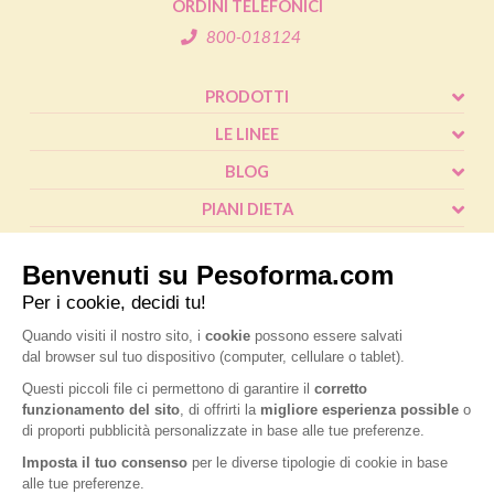
ORDINI TELEFONICI
800-018124
PRODOTTI
LE LINEE
BLOG
PIANI DIETA
SHOP
CALCOLO BMI
L'ESPERTO RISPONDE
FAQ
® Pesoforma
|
Legal and privacy
|
Cookie policy
|
Accessibilità
|
P.IVA
IT02787970124
|
Nutrition & Santé Italia S.p.A. a socio unico, soggetta a
direzione e coordinamento di Nardobel SAS
|
Made with passion by:
Sdm