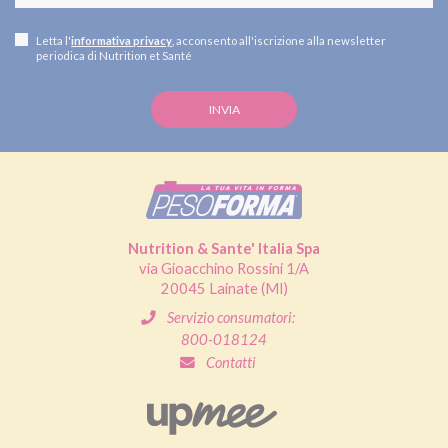
Letta l'
informativa privacy
, acconsento all'iscrizione alla newsletter
periodica di Nutrition et Santé
Nutrition & Sante' Italia Spa
via Gioacchino Rossini 1/A
20045 Lainate (MI)
Servizio consumatori:
800-018124
Contatti